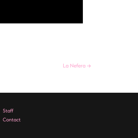
La Nefera
→
Staff
Contact