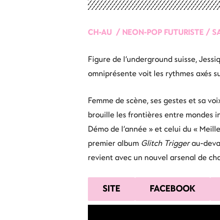
CH-AU  / NEON-POP FUTURISTE / SA
Figure de l’underground suisse, Jessiq
omniprésente voit les rythmes axés s
Femme de scène, ses gestes et sa voi
brouille les frontières entre mondes in
Démo de l’année » et celui du « Meil
premier album
Glitch Trigger
au-devan
revient avec un nouvel arsenal de cha
SITE
FACEBOOK