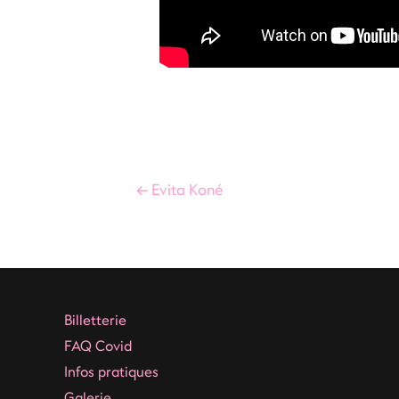
Navigation
←
Evita Koné
de
l’article
Billetterie
FAQ Covid
Infos pratiques
Galerie