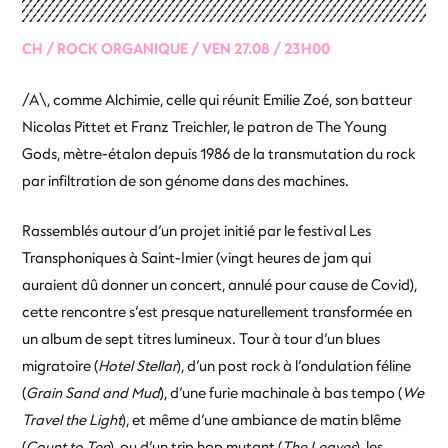
CH / ROCK ORGANIQUE / VEN 27.08 / 23H00
/A\, comme Alchimie, celle qui réunit Emilie Zoé, son batteur
Nicolas Pittet et Franz Treichler, le patron de The Young
Gods, mètre-étalon depuis 1986 de la transmutation du rock
par infiltration de son génome dans des machines.
Rassemblés autour d’un projet initié par le festival Les
Transphoniques à Saint-Imier (vingt heures de jam qui
auraient dû donner un concert, annulé pour cause de Covid),
cette rencontre s’est presque naturellement transformée en
un album de sept titres lumineux. Tour à tour d’un blues
migratoire (
Hotel Stellar
), d’un post rock à l’ondulation féline
(
Grain Sand and Mud
), d’une furie machinale à bas tempo (
We
Travel the Light
), et même d’une ambiance de matin blême
(
Count to Ten
), ou d’un trip hop mutant (
The Leaves
), les