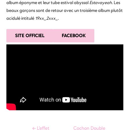
album éponyme et leur tube estival abyssal
Estavayeah
. Les
beaux garçons sont de retour avec un troisième album plutôt
acidulé intitulé
19xx_2xxx_
.
SITE OFFICIEL
FACEBOOK
Navigation
←
L'effet
Cochon Double