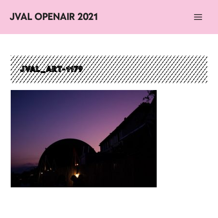
JVAL OPENAIR 2021
Main
Men
JVAL_ART-1179
Navigation